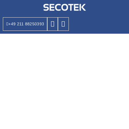
+49 211 88250393
PROFESSIONELLES
GEBÄUDEMANAGEMENT
IN DÜSSELDORF
Für Betriebserfolg & Lebensqualität