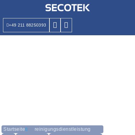
+49 211 88250393
REINIGUNGSFIRMA
DÜSSELDORF
IHR PARTNER FÜR
PROFESSIONELLE
SAUBERKEIT
Startseite
reinigungsdienstleistung