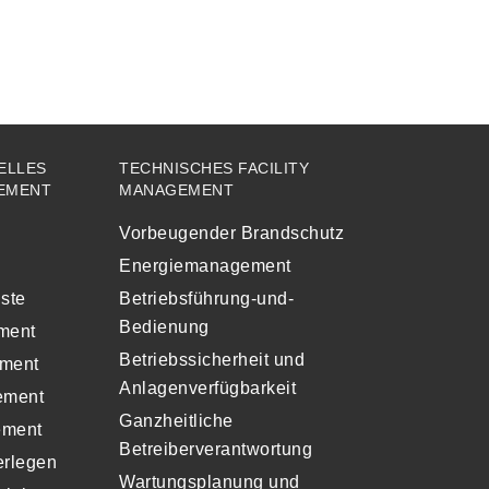
ELLES
TECHNISCHES FACILITY
GEMENT
MANAGEMENT
Vorbeugender Brandschutz
Energiemanagement
ste
Betriebsführung-und-
Bedienung
ment
Betriebssicherheit und
ment
Anlagenverfügbarkeit
ement
Ganzheitliche
ement
Betreiberverantwortung
erlegen
Wartungsplanung und