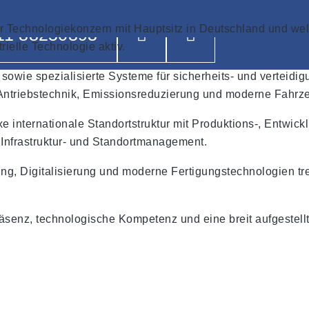
iger Technologiekonzern mit Hauptsitz in Deutschland und we
11 88250393
rielle Technologie aktiv.
sowie spezialisierte Systeme für sicherheits- und verteid
r Antriebstechnik, Emissionsreduzierung und moderne Fahrz
e internationale Standortstruktur mit Produktions-, Entwic
s Infrastruktur- und Standortmanagement.
hung, Digitalisierung und moderne Fertigungstechnologien t
äsenz, technologische Kompetenz und eine breit aufgestellte