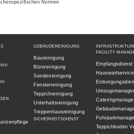
nchenspezifischen Normen
KS
GEBÄUDEREINIGUNG
INFRASTRUKTUR
FACILITY MANA
Baureinigung
Empfangsdienst
rmin
Büroreinigung
Hauswartservice
Sonderreinigung
en
Entsorgungsdien
Fensterreinigung
Umzugsmanage
Teppichreinigung
GEN
Cateringmanage
Unterhaltsreinigung
Gebäudemanag
Treppenhausreinigung
Fuhrparkmanag
SICHERHEITSDIENST
lanzenpflege
Teppichboden V