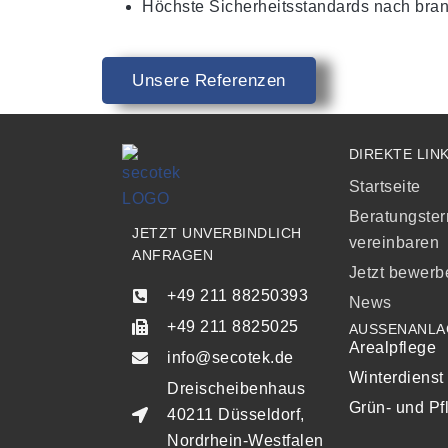
Höchste Sicherheitsstandards nach bra
Unsere Referenzen
DIREKTE LIN
Startseite
Beratungste
JETZT UNVERBINDLICH
vereinbaren
ANFRAGEN
Jetzt bewerb
+49 211 88250393
News
+49 211 8825025
AUSSENANLA
Arealpflege
info@secotek.de
Winterdienst
Dreischeibenhaus
Grün- und Pf
40211 Düsseldorf,
Nordrhein-Westfalen