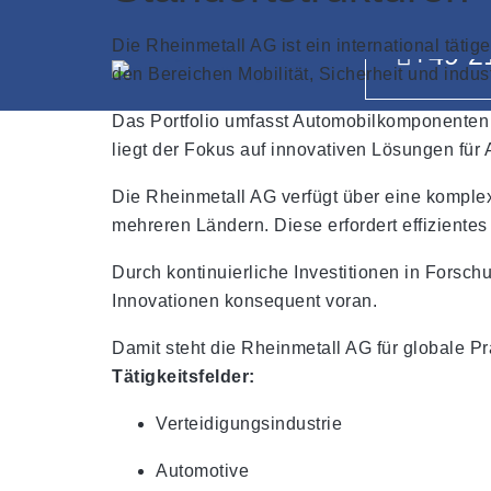
Die Rheinmetall AG ist ein international tät
+49 2
den Bereichen Mobilität, Sicherheit und indust
Das Portfolio umfasst Automobilkomponenten 
liegt der Fokus auf innovativen Lösungen fü
Die Rheinmetall AG verfügt über eine komplex
mehreren Ländern. Diese erfordert effiziente
Durch kontinuierliche Investitionen in Forsc
Innovationen konsequent voran.
Damit steht die Rheinmetall AG für globale Pr
Tätigkeitsfelder:
Verteidigungsindustrie
Automotive